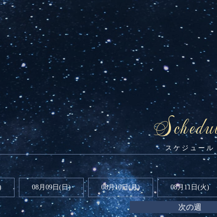
Schedu
)
08月09日(
日
)
08月10日(月)
08月11日(火)
次の週