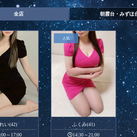
全店
朝霞台・みずほ
人気
れい(42)
ふくみ(41)
:00～17:00
14:30～21:00