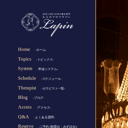
Home
-ホーム-
Topics
-トピックス-
System
-料金システム-
Schedule
-スケジュール-
Therapist
-セラピスト一覧-
Blog
-ブログ-
Access
-アクセス-
Q&A
-よくある質問-
Reserve
-ご予約 (朝霞台・みずほ台)-