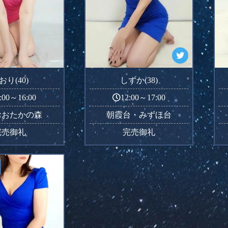
おり(40)
しずか(38)
:00～16:00
12:00～17:00
おおたかの森
朝霞台・みずほ台
完売御礼
完売御礼