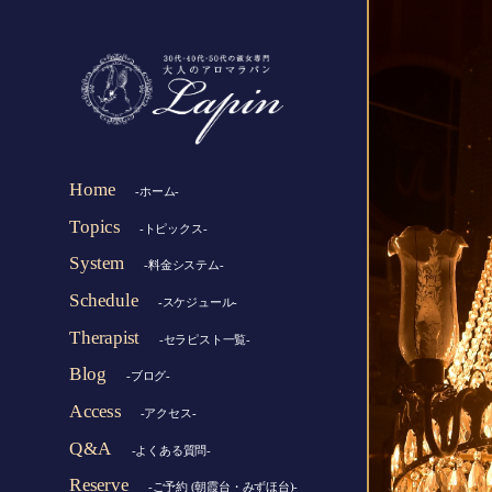
Home
-ホーム-
Topics
-トピックス-
System
-料金システム-
Schedule
-スケジュール-
Therapist
-セラピスト一覧-
Blog
-ブログ-
Access
-アクセス-
Q&A
-よくある質問-
Reserve
-ご予約 (朝霞台・みずほ台)-