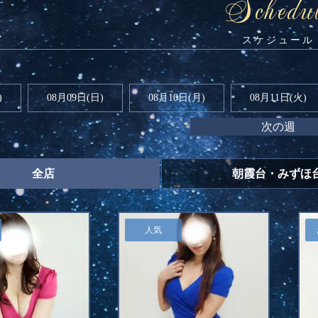
Schedu
)
08月09日(
日
)
08月10日(月)
08月11日(火)
次の週
全店
朝霞台・みずほ
人気