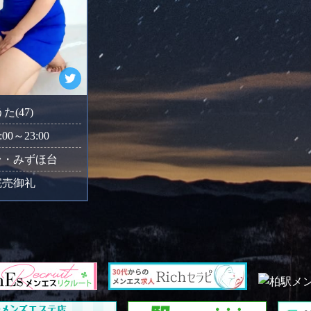
うた(47)
:00～23:00
台・みずほ台
完売御礼