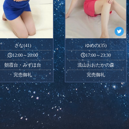
さな(41)
ゆめの(35)
12:00～20:00
17:00～23:30
朝霞台・みずほ台
流山おおたかの森
完売御礼
完売御礼