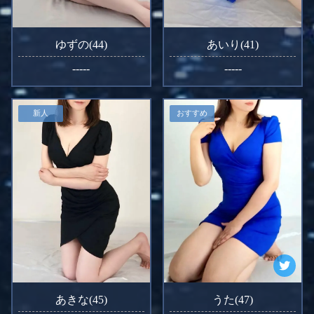
ゆずの(44)
あいり(41)
-----
-----
新人
おすすめ
あきな(45)
うた(47)