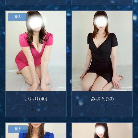
新人
いおり(40)
みさと(30)
-----
-----
新人