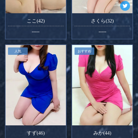
ここ(42)
さくら(32)
-----
-----
人気
おすすめ
すず(46)
みか(44)