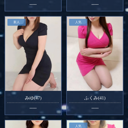
-----
-----
新人
人気
みゆ(47)
ふくみ(41)
-----
-----
人気