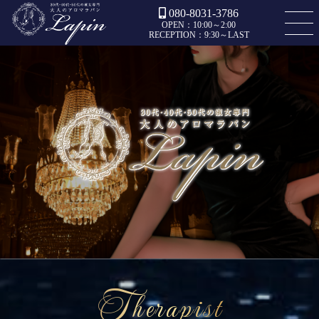
080-8031-3786
OPEN：10:00～2:00
RECEPTION：9:30～LAST
Therapist