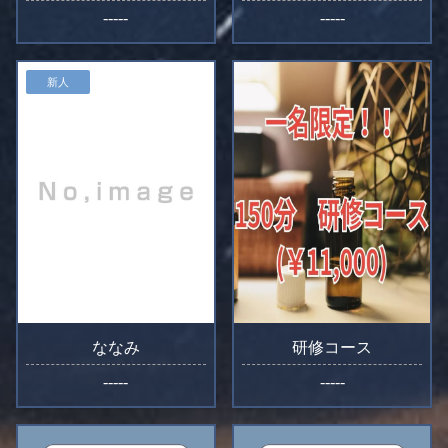
-----
-----
新人
ななみ
研修コース
-----
-----