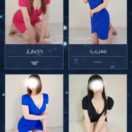
えみ(37)
らん(44)
-----
-----