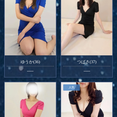
ゆうか(36)
つばさ(37)
-----
-----
人気