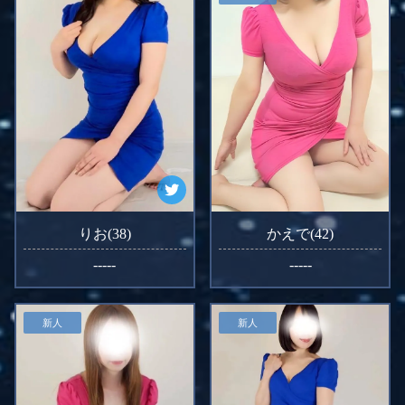
りお(38)
かえで(42)
-----
-----
新人
新人