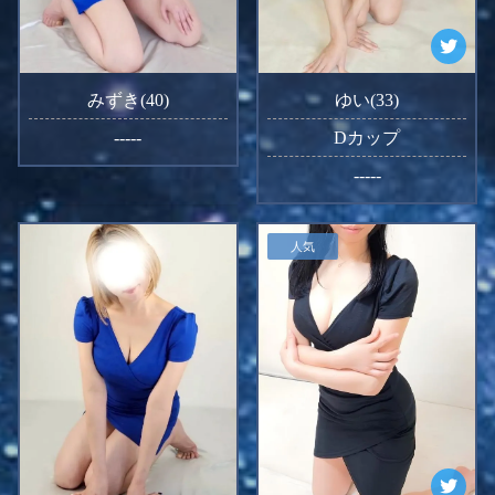
みずき(40)
ゆい(33)
-----
Dカップ
-----
人気