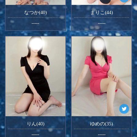
なつか(40)
まりこ(44)
-----
-----
りん(40)
ゆめの(35)
-----
-----