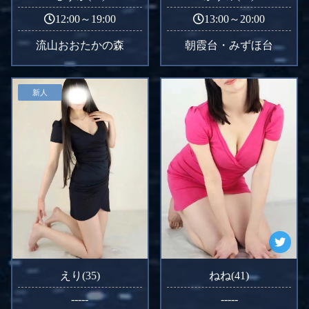
12:00～19:00
13:00～20:00
流山おおたかの森
朝霞台・みずほ台
新人
えり(35)
ねね(41)
-----
-----