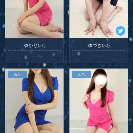
ゆかり(31)
ゆづき(32)
-----
-----
新人
人気