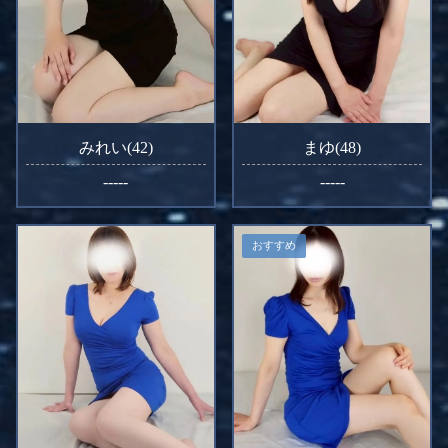
みれい(42)
まゆ(48)
-----
-----
おすすめ