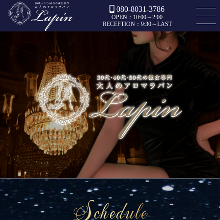
080-8031-3786
OPEN：10:00～2:00
RECEPTION：9:30～LAST
Schedule