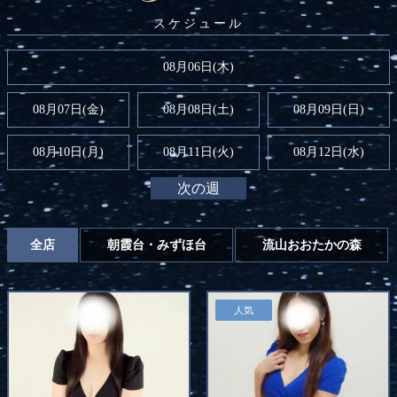
08月06日(木)
08月07日(金)
08月08日(
土
)
08月09日(
日
)
08月10日(月)
08月11日(火)
08月12日(水)
次の週
全店
朝霞台・みずほ台
流山おおたかの森
人気