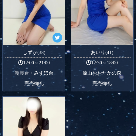
しずか(38)
あいり(41)
12:00～21:00
12:30～18:00
朝霞台・みずほ台
流山おおたかの森
完売御礼
完売御礼