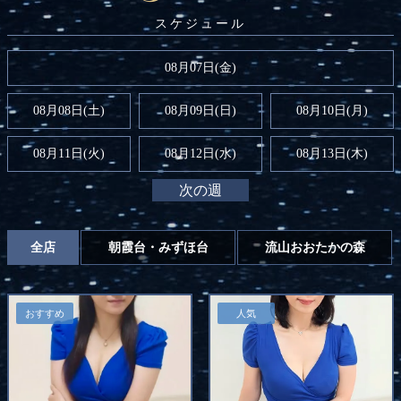
08月07日(金)
08月08日(
土
)
08月09日(
日
)
08月10日(月)
08月11日(火)
08月12日(水)
08月13日(木)
次の週
全店
朝霞台・みずほ台
流山おおたかの森
おすすめ
人気