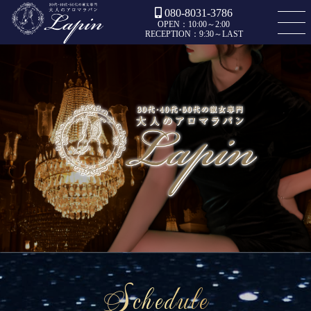
080-8031-3786
OPEN：10:00～2:00
RECEPTION：9:30～LAST
Schedule