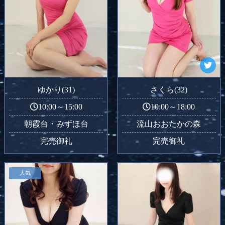
ゆかり(31)
さくら(32)
10:00～15:00
10:00～18:00
朝霞台・みずほ台
流山おおたかの森
完売御礼
完売御礼
人気