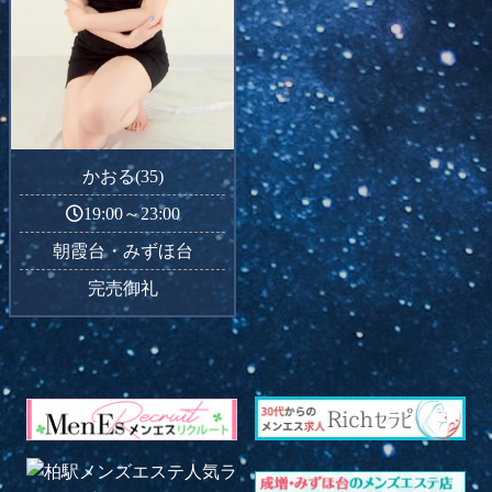
かおる(35)
19:00～23:00
朝霞台・みずほ台
完売御礼