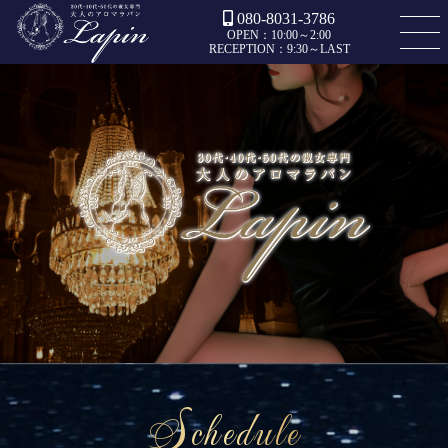
080-8031-3786
OPEN：10:00～2:00
RECEPTION：9:30～LAST
Schedule