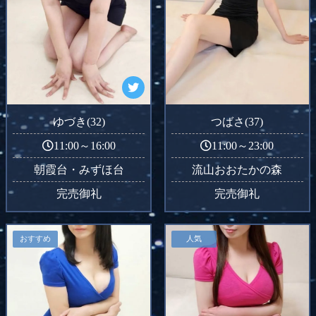
ゆづき(32)
つばさ(37)
11:00～16:00
11:00～23:00
朝霞台・みずほ台
流山おおたかの森
完売御礼
完売御礼
おすすめ
人気