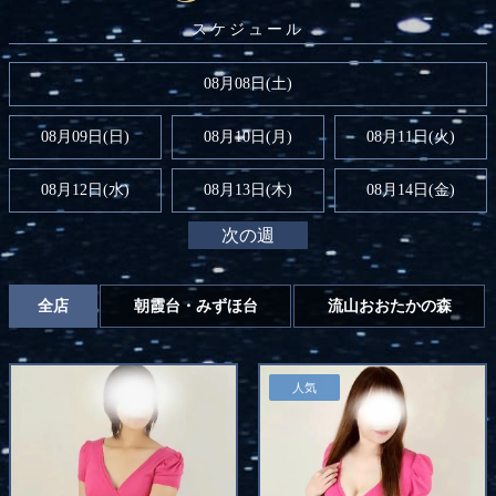
08月08日(
土
)
08月09日(
日
)
08月10日(月)
08月11日(火)
08月12日(水)
08月13日(木)
08月14日(金)
次の週
全店
朝霞台・みずほ台
流山おおたかの森
人気