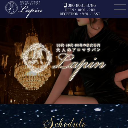
080-8031-3786
OPEN：10:00～2:00
RECEPTION：9:30～LAST
Schedule