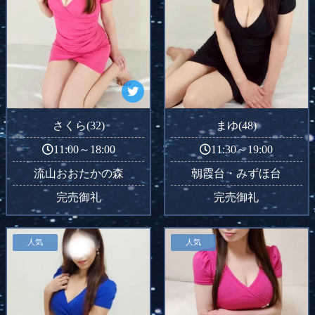
さくら(32)
まゆ(48)
11:00～18:00
11:30～19:00
流山おおたかの森
朝霞台・みずほ台
完売御礼
完売御礼
人気
人気