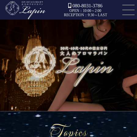
080-8031-3786
OPEN：10:00～2:00
RECEPTION：9:30～LAST
Topics