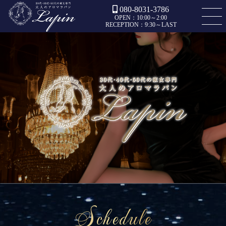
080-8031-3786
OPEN：10:00～2:00
RECEPTION：9:30～LAST
Schedule