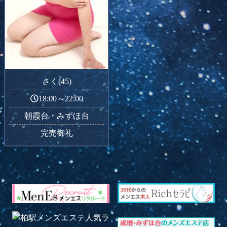
さく(45)
18:00～22:00
朝霞台・みずほ台
完売御礼