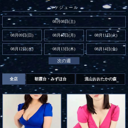
08月08日(
土
)
08月09日(
日
)
08月10日(月)
08月11日(火)
08月12日(水)
08月13日(木)
08月14日(金)
次の週
全店
朝霞台・みずほ台
流山おおたかの森