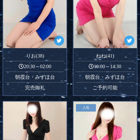
りお(38)
ねね(41)
20:30～02:00
10:00～14:30
朝霞台・みずほ台
朝霞台・みずほ台
完売御礼
ご予約可能
人気