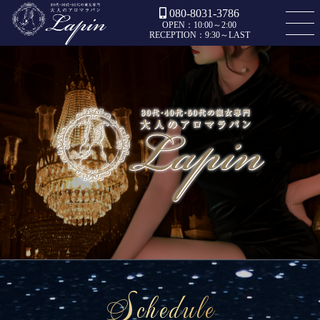
080-8031-3786
OPEN：10:00～2:00
RECEPTION：9:30～LAST
Schedule