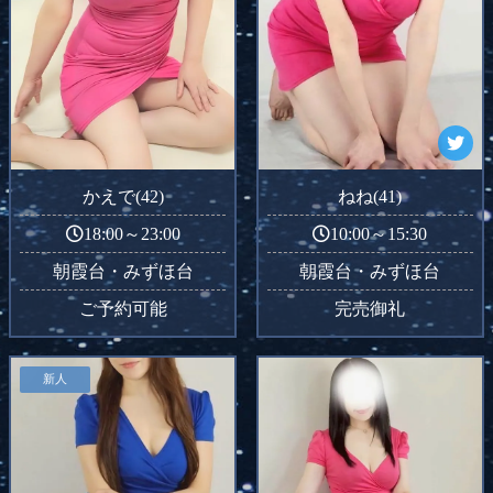
かえで(42)
ねね(41)
18:00～23:00
10:00～15:30
朝霞台・みずほ台
朝霞台・みずほ台
ご予約可能
完売御礼
新人