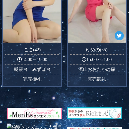
ここ(42)
ゆめの(35)
14:00～19:00
15:00～21:00
朝霞台・みずほ台
流山おおたかの森
完売御礼
完売御礼