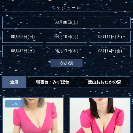
08月08日(
土
)
08月09日(
日
)
08月10日(月)
08月11日(火)
08月12日(水)
08月13日(木)
08月14日(金)
次の週
全店
朝霞台・みずほ台
流山おおたかの森
人気