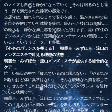
のノイズも自然と静かになっていく—それは眠るのとも違
う、深く満たされた静寂の感覚です。
当店では、触れられることで安心を感じ、温かさの中で自
分自身が解けていく体験を提供。終わった後には想像以上
の軽さと、静かな満足感を実感いただけます。流山在住の
ビジネスマンからは「定期的なメンテナンスの習慣にして
いる」というリピーターも多数。
【心身のバランスを整える】—朝霞台・みずほ台・流山の
メンズエステで叶える理想の状態
朝霞台・みずほ台・流山メンズエステが提供する総合的な
ケア
忙しい毎日の中で「疲れているのに眠れない」「やる気が
出ないけど体に異常はない」—そんな曖昧な不調を感じて
いませんか？これは身体だけでなく"心のバランス"も乱れ
ている状態です。
朝霞台、みずほ台、流山エリアの厳選メンズエステでは、
この「見えない不調のループ」を断ち切るリンパマッサー
ジを提供。強く押すような施術ではなく、やさしく、ゆっ