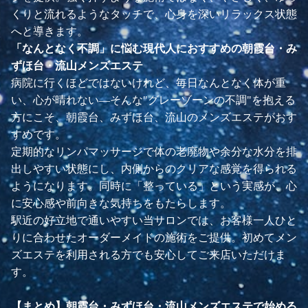
くりと流れるようなタッチで、心身を深いリラックス状態
へと導きます。
「なんとなく不調」に悩む現代人におすすめの朝霞台・み
ずほ台・流山メンズエステ
病院に行くほどではないけれど、毎日なんとなく体が重
い、心が晴れない—そんな"グレーゾーンの不調"を抱える
方にこそ、朝霞台、みずほ台、流山のメンズエステがおす
すめです。
定期的なリンパマッサージで体の老廃物や余分な水分を排
出しやすい状態にし、内側からのクリアな感覚を得られる
ようになります。同時に「整っている」という実感が、心
に安心感や前向きな気持ちをもたらします。
駅近の好立地で通いやすい当サロンでは、お客様一人ひと
りに合わせたオーダーメイドの施術をご提供。初めてメン
ズエステを利用される方でも安心してご来店いただけま
す。
【まとめ】朝霞台・みずほ台・流山メンズエステで始める