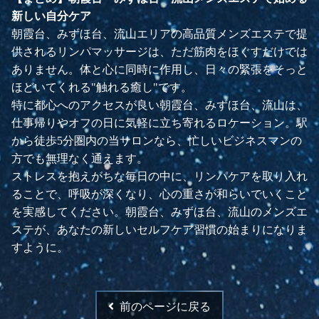
新しい自分ケア
朝霞台、みずほ台、流山エリアの高品質メンズエステで提
供されるリンパマッサージは、ただ筋肉をほぐすだけでは
ありません。体と心に同時に作用し、日々の緊張をそっと
ほどいてくれる"触れる癒し"です。
特に都心へのアクセスが良い朝霞台、みずほ台、流山は、
仕事帰りやオフの日に気軽に立ち寄れるロケーション。駅
から徒歩5分圏内の当サロンなら、忙しいビジネスマンの
方でも無理なく通えます。
ストレスを抱えがちな毎日の中に、リンパケアを取り入れ
ることで、呼吸が深くなり、心の重さが和らいでいくこと
を実感してください。朝霞台、みずほ台、流山のメンズエ
ステが、あなたの新しいセルフケア習慣の始まりになりま
すように。
前のページに戻る