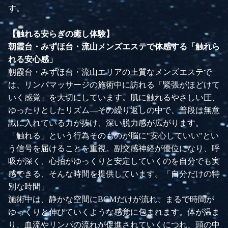
す。
【触れる安らぎの癒し体験】
朝霞台・みずほ台・流山メンズエステで体感する「触れら
れる安心感」
朝霞台・みずほ台・流山エリアの上質なメンズエステで
は、リンパマッサージの施術中に訪れる「緊張がほどけて
いく感覚」を大切にしています。肌に触れるやさしい圧、
ゆったりとしたリズム—その繰り返しの中で、普段は無意
識に入れている力が抜け、深い脱力感が広がります。
「触れる」という行為そのものが脳に"安心していい"とい
う信号を届けることを重視。副交感神経が優位になり、呼
吸が深く、心拍がゆっくりと安定していくのを自分でも実
感できる、そんな時間を提供しています。「自分だけの特
別な時間」
施術中は、静かな空間にBGMだけが流れ、まるで時間が
ゆっくりと伸びていくような感覚に包まれます。体が温ま
り、血流やリンパの流れが促進されていくにつれ、頭の中