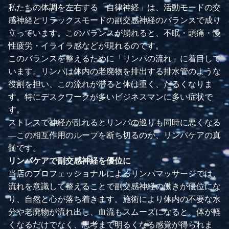
私たちの体調を左右する「自律神経」は、活動モードの交
感神経とリラックスモードの副交感神経のバランスで成り
立っています。このバランスが崩れると、不眠・頭痛・慢
性疲労・イライラ感などが現れるのです。
このバランスを整えるために「リンパの流れ」に着目して
います。リンパは体内の老廃物を排出する排水管のような
役割を担い、この流れが滞ると体は重く、だるくなりま
す。特にデスクワークが多いビジネスマンに多い症状で
す。
ストレスで神経が乱れるとリンパの巡りも同時に悪くなる
—この相互作用のループを断ち切るのが、リンパケアの真
髄です。
リンパケアで副交感神経を優位に
当店のプロフェッショナルによるリンパマッサージでは、
流れを意識して整えることで副交感神経の働きが優位にな
り、自然と心が落ち着きます。施術により体内の不要な水
分や老廃物が流れ出し、血流もスムーズになると、体が軽
くなるだけでなく、思考まで明るくなる感覚が得られま