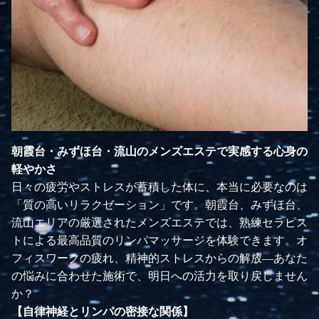
朝霞台・みずほ台・流山のメンズエステで実感する心身の
軽やかさ
日々の疲労やストレスが蓄積した体に、本当に必要なのは
「質の高いリラクゼーション」です。朝霞台、みずほ台、
流山エリアの厳選されたメンズエステでは、熟練セラピス
トによる最高品質のリンパマッサージを体験できます。オ
フィスワークの疲れ、精神的ストレスからの解放—あなた
の悩みに合わせた施術で、明日への活力を取り戻しません
か？
【自律神経とリンパの密接な関係】