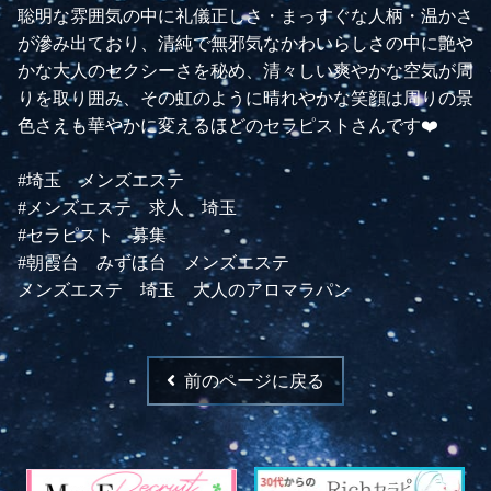
聡明な雰囲気の中に礼儀正しさ・まっすぐな人柄・温かさ
が滲み出ており、清純で無邪気なかわいらしさの中に艶や
かな大人のセクシーさを秘め、清々しい爽やかな空気が周
りを取り囲み、その虹のように晴れやかな笑顔は周りの景
色さえも華やかに変えるほどのセラピストさんです❤️
#埼玉 メンズエステ
#メンズエステ 求人 埼玉
#セラピスト 募集
#朝霞台 みずほ台 メンズエステ
メンズエステ 埼玉 大人のアロマラパン
前のページに戻る